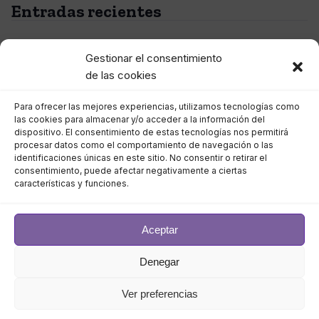
Entradas recientes
El phishing sigue siendo la entrada favorita para los
Gestionar el consentimiento
ciberdelincuentes
de las cookies
Eficiencia energética en el data center: tecnologías de
Para ofrecer las mejores experiencias, utilizamos tecnologías como
las cookies para almacenar y/o acceder a la información del
refrigeración avanzadas y su impacto en los costes
dispositivo. El consentimiento de estas tecnologías nos permitirá
procesar datos como el comportamiento de navegación o las
Las identidades falsas, el nuevo ataque a las empresas
identificaciones únicas en este sitio. No consentir o retirar el
consentimiento, puede afectar negativamente a ciertas
características y funciones.
La cadena de suministro, el gran desafío pendiente de
la ciberseguridad empresarial
Aceptar
Ciberdelincuencia 2.0: organizada, rentable y más
peligrosa que nunca
Denegar
Ver preferencias
Comentarios recientes