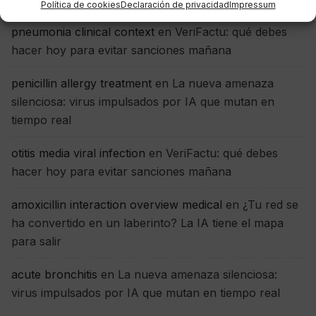
Política de cookies
Declaración de privacidad
Impressum
pneumonia clinical context
en
VeriFactu: qué debes
hacer hoy para evitar sanciones mañana
penicillin allergy treatment
en
La nueva amenaza
silenciosa: virus impulsados por IA que mutan en
tiempo real
otitis media viral infection
en
VeriFactu: qué debes
hacer hoy para evitar sanciones mañana
amoxicillin interaction overview medical
en
¿Tu red se
ha convertido en un laberinto? La IA tiene el mapa
para salir
acute bronchitis
en
La nueva amenaza silenciosa:
virus impulsados por IA que mutan en tiempo real