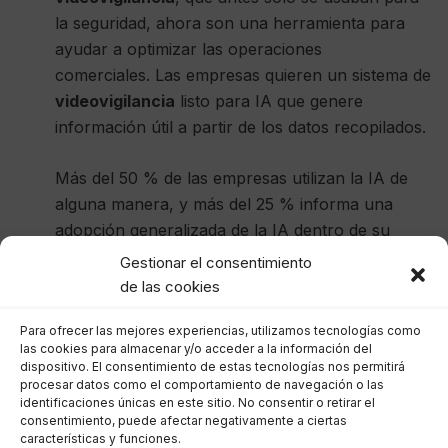
la seguridad, ahora son una herramienta para
ayudar a optimizar las operaciones
comerciales. Las empresas quieren un sistema de
videovigilancia
listo para IA que genere
información útil a partir de los datos recopilados.
Más del 50 % de las empresas utilizan la IA de
alguna manera, y más del 25 % informa una
adopción generalizada de la IA dentro de su
empresa, según una encuesta empresarial de IA
Gestionar el consentimiento
de 2022 realizada por
de las cookies
PriceWaterhouseCoopers. La encuesta muestra
Para ofrecer las mejores experiencias, utilizamos tecnologías como
que las empresas que aún no utilizan IA saben
las cookies para almacenar y/o acceder a la información del
que las tecnologías nuevas y modernas
dispositivo. El consentimiento de estas tecnologías nos permitirá
automatizarán sus sistemas y procesos en el
procesar datos como el comportamiento de navegación o las
identificaciones únicas en este sitio. No consentir o retirar el
futuro y están presupuestando la infraestructura
consentimiento, puede afectar negativamente a ciertas
ahora.
características y funciones.