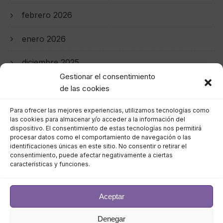
febrero 2026
enero 2026
diciembre 2025
Gestionar el consentimiento
noviembre 2025
de las cookies
octubre 2025
Para ofrecer las mejores experiencias, utilizamos tecnologías como
las cookies para almacenar y/o acceder a la información del
dispositivo. El consentimiento de estas tecnologías nos permitirá
septiembre 2025
procesar datos como el comportamiento de navegación o las
identificaciones únicas en este sitio. No consentir o retirar el
consentimiento, puede afectar negativamente a ciertas
julio 2025
características y funciones.
febrero 2025
Aceptar
enero 2025
Denegar