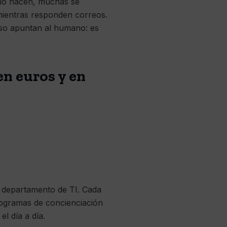
e lo hacen, muchas se
mientras responden correos.
 eso apuntan al humano: es
en euros y en
 departamento de TI. Cada
rogramas de concienciación
el día a día.