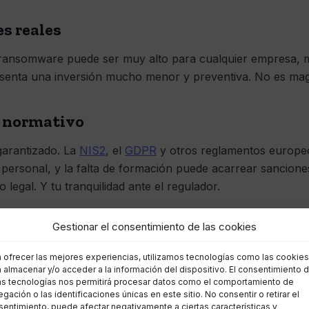
es reales
e ransomware puede ser muy alto para cualquier empresa,
senta una inversión mucho menor y preventiva. No es mag
o normativo
garantizado. La
NIS2
, el
GDPR
y otros reglamentos europe
 personal, y la falta de formación puede acarrear sanciones
legal. Y tu tranquilidad ante el regulador.
Gestionar el consentimiento de las cookies
guridad que se contagia
a ofrecer las mejores experiencias, utilizamos tecnologías como las cookies
el porqué, la seguridad deja de ser un “problema de inform
 almacenar y/o acceder a la información del dispositivo. El consentimiento 
mpleado apaga la pantalla al irse, no comparte contraseñas
as tecnologías nos permitirá procesar datos como el comportamiento de
s frágil al principio, pero se vuelve indestructible si se cui
gación o las identificaciones únicas en este sitio. No consentir o retirar el
entimiento, puede afectar negativamente a ciertas características y