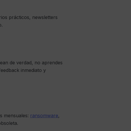
ios prácticos, newsletters
o.
lpean de verdad, no aprendes
feedback inmediato y
as mensuales:
ransomware
,
obsoleta.