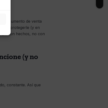
 un argumento de venta
te en protegerle (y en
ruye con hechos, no con
ncione (y no
do, constante. Así que