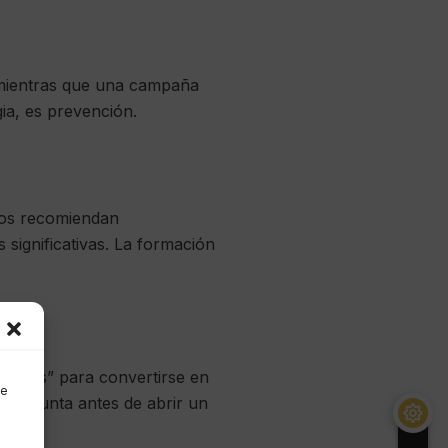
 mientras que una campaña
ia, es prevención.
os recomiendan
 significativas. La formación
áticos” para convertirse en
de
, pregunta antes de abrir un
da.