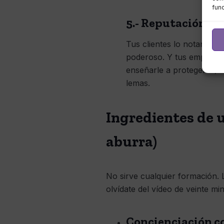
fun
5.- Reputación y c
Tus clientes lo notan. S
poderoso. Y tus empleados
enseñarle a protegerse)
lemas.
Ingredientes de 
aburra)
No sirve cualquier formación. 
olvídate del vídeo de veinte m
Concienciación c