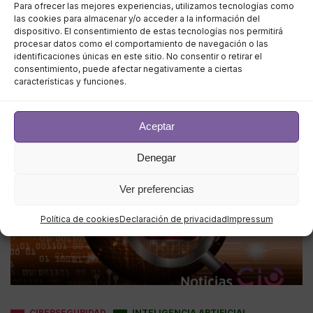
Para ofrecer las mejores experiencias, utilizamos tecnologías como
las cookies para almacenar y/o acceder a la información del
Febrero 18, 2026
dispositivo. El consentimiento de estas tecnologías nos permitirá
procesar datos como el comportamiento de navegación o las
Imagina que tu empresa acaba de invertir medio
identificaciones únicas en este sitio. No consentir o retirar el
millón en el firewall más potente del mercado. El
consentimiento, puede afectar negativamente a ciertas
características y funciones.
sistema está blindado,
Aceptar
Denegar
Ver preferencias
Política de cookies
Declaración de privacidad
Impressum
CIBERSEGURIDAD
INTELIGENCIA ARTIFICIAL