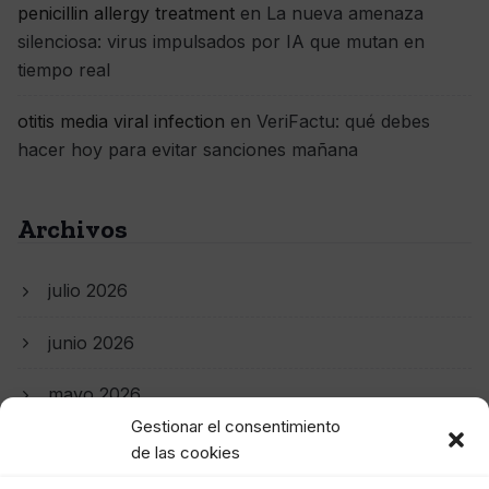
penicillin allergy treatment
en
La nueva amenaza
silenciosa: virus impulsados por IA que mutan en
tiempo real
otitis media viral infection
en
VeriFactu: qué debes
hacer hoy para evitar sanciones mañana
Archivos
julio 2026
junio 2026
mayo 2026
Gestionar el consentimiento
abril 2026
de las cookies