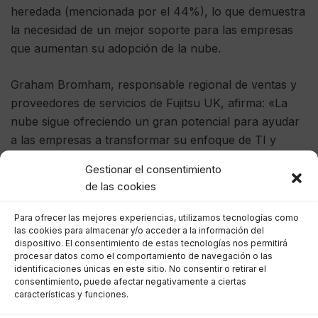
heredada (mencionada por el 44%), lo que demuestra
la necesidad de un mejor soporte para las empresas
que aumentan su adopción de la nube.
Graham Bromham, responsable regional de ventas y
proveedores de servicios de Fujitsu UK, afirma: «La
nube sigue ofreciendo un gran potencial para ayudar
a las empresas a transformar su enfoque de TI y
hacer frente a los retos del futuro, siempre que
Gestionar el consentimiento
reciban apoyo para que estos proyectos sean un éxito
de las cookies
a largo plazo».
Para ofrecer las mejores experiencias, utilizamos tecnologías como
«De la investigación se desprende claramente que
las cookies para almacenar y/o acceder a la información del
dispositivo. El consentimiento de estas tecnologías nos permitirá
muchas empresas todavía necesitan ayuda para que
procesar datos como el comportamiento de navegación o las
esto suceda, sobre todo cuando se trata de
integrar
identificaciones únicas en este sitio. No consentir o retirar el
consentimiento, puede afectar negativamente a ciertas
aplicaciones heredadas
a medida que los enfoques
características y funciones.
basados en la nube se vuelven cada vez más