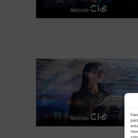
Par
para
est
nave
cons