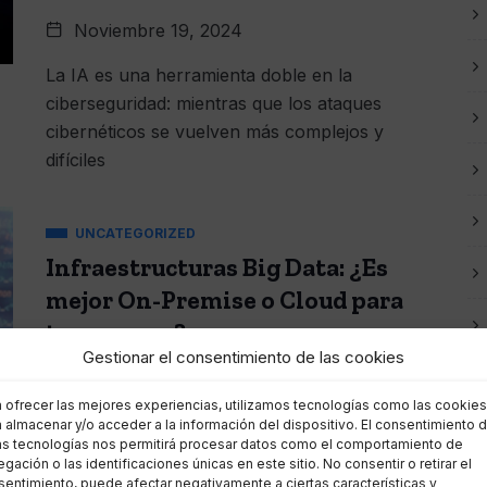
Noviembre 19, 2024
La IA es una herramienta doble en la
ciberseguridad: mientras que los ataques
cibernéticos se vuelven más complejos y
difíciles
UNCATEGORIZED
Infraestructuras Big Data: ¿Es
mejor On-Premise o Cloud para
tu empresa?
Gestionar el consentimiento de las cookies
Noviembre 14, 2024
a ofrecer las mejores experiencias, utilizamos tecnologías como las cookies
Las infraestructuras Big Data son esenciales
 almacenar y/o acceder a la información del dispositivo. El consentimiento 
as tecnologías nos permitirá procesar datos como el comportamiento de
para analizar grandes volúmenes de datos y
gación o las identificaciones únicas en este sitio. No consentir o retirar el
tomar decisiones informadas. Pero, a la hora
entimiento, puede afectar negativamente a ciertas características y