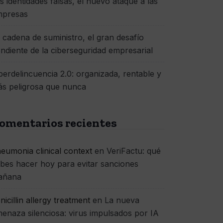
s identidades falsas, el nuevo ataque a las
mpresas
 cadena de suministro, el gran desafío
ndiente de la ciberseguridad empresarial
berdelincuencia 2.0: organizada, rentable y
s peligrosa que nunca
omentarios recientes
eumonia clinical context
en
VeriFactu: qué
bes hacer hoy para evitar sanciones
añana
nicillin allergy treatment
en
La nueva
enaza silenciosa: virus impulsados por IA