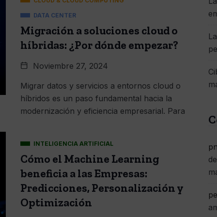
La
CLOUD & CLOUD COMPUTING
e
DATA CENTER
Migración a soluciones cloud o
La
híbridas: ¿Por dónde empezar?
pe
Noviembre 27, 2024
Ci
má
Migrar datos y servicios a entornos cloud o
híbridos es un paso fundamental hacia la
modernización y eficiencia empresarial. Para
C
INTELIGENCIA ARTIFICIAL
pn
Cómo el Machine Learning
de
beneficia a las Empresas:
m
Predicciones, Personalización y
pe
Optimización
am