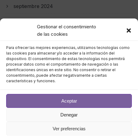
septiembre 2024
agosto 2024
Gestionar el consentimiento
de las cookies
julio 2024
Para ofrecer las mejores experiencias, utilizamos tecnologías como
junio 2024
las cookies para almacenar y/o acceder a la información del
dispositivo. El consentimiento de estas tecnologías nos permitirá
mayo 2024
procesar datos como el comportamiento de navegación o las
identificaciones únicas en este sitio. No consentir o retirar el
consentimiento, puede afectar negativamente a ciertas
abril 2024
características y funciones.
marzo 2024
Aceptar
febrero 2024
Denegar
enero 2024
Ver preferencias