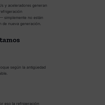
GPUs y aceleradores generan
refrigeración
)— simplemente no están
ón de nueva generación.
stamos
nfoque según la antigüedad
ible.
or eso la refrigeración