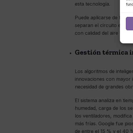
esta tecnología.
fun
Puede aplicarse de forma d
separan el circuito exteri
con calidad del aire variab
Gestión térmica i
Los algoritmos de intelige
innovaciones con mayor i
necesidad de grandes obr
El sistema analiza en tie
humedad, carga de los ser
los ventiladores, modifica
más frías. Google fue pio
de entre el 15 % y el 40 