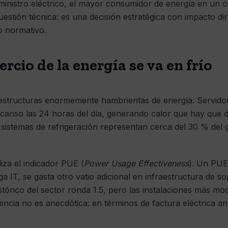
uministro eléctrico, el mayor consumidor de energía en un c
estión técnica: es una decisión estratégica con impacto di
o normativo.
rcio de la energía se va en frío
aestructuras enormemente hambrientas de energía. Servid
scanso las 24 horas del día, generando calor que hay que d
 sistemas de refrigeración representan cerca del 30 % del 
liza el indicador PUE (
Power Usage Effectiveness
). Un PUE 
a IT, se gasta otro vatio adicional en infraestructura de 
stórico del sector ronda 1.5, pero las instalaciones más m
erencia no es anecdótica: en términos de factura eléctrica 