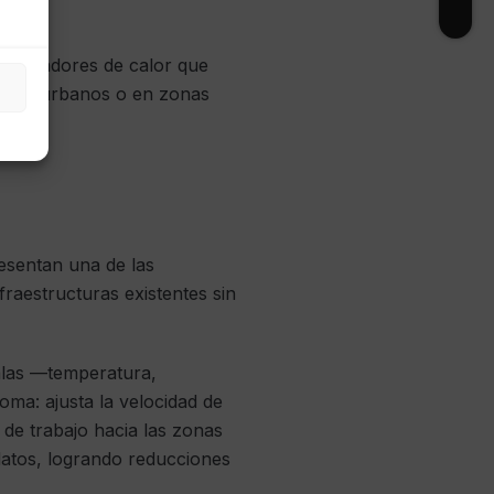
ercambiadores de calor que
ntornos urbanos o en zonas
presentan una de las
raestructuras existentes sin
salas —temperatura,
oma: ajusta la velocidad de
 de trabajo hacia las zonas
datos, logrando reducciones