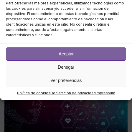
Para ofrecer las mejores experiencias, utilizamos tecnologías como
5 formas de acelerar la migración a
las cookies para almacenar y/o acceder a la información del
la nube
dispositivo. El consentimiento de estas tecnologías nos permitirá
procesar datos como el comportamiento de navegación o las
identificaciones únicas en este sitio. No consentir o retirar el
Enero 23, 2023
consentimiento, puede afectar negativamente a ciertas
características y funciones.
En este artículo especial, Christian Romming, CEO
de Etleap, cree que hay demasiado en juego como
para permitir que un
Aceptar
Denegar
Ver preferencias
Política de cookies
Declaración de privacidad
Impressum