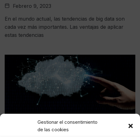
Febrero 9, 2023
En el mundo actual, las tendencias de big data son
cada vez más importantes. Las ventajas de aplicar
estas tendencias
Gestionar el consentimiento
de las cookies
BIG DATA
DATA CENTER