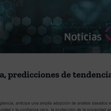
a, predicciones de tendenci
ilancia, anticipa una amplia adopción de análisis basados ​​e
uridad y la confianza cero, la protección de la privacidad 