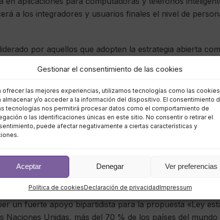
a en aplicaciones para computadoras y teléfonos inteligen
rá a los integradores y usuarios finales el nivel de person
á liderado por aquellos que adopten la estrategia abierta co
ión de infraestructuras flexibles para que los desarrollador
Gestionar el consentimiento de las cookies
udará a la democratización de la IA en varias industrias fu
a ofrecer las mejores experiencias, utilizamos tecnologías como las cookies
 almacenar y/o acceder a la información del dispositivo. El consentimiento 
la privacidad sigue siendo un te
as tecnologías nos permitirá procesar datos como el comportamiento de
gación o las identificaciones únicas en este sitio. No consentir o retirar el
entimiento, puede afectar negativamente a ciertas características y
o
ciones.
 Europa, la preocupación por la privacidad personal conti
Aceptar
Denegar
Ver preferencias
dos por la industria. 2023 puede ver a los EE. UU. Promulg
Política de cookies
Declaración de privacidad
Impressum
ederal. Aunque ya existen leyes en algunos estados que han
r un fuerte apoyo bipartidista para la propuesta «Ley est
as Naciones Unidas, más del 70 % de los países del mund