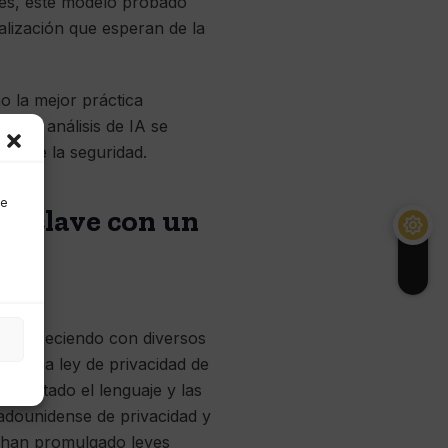
tes, este modelo probado
alización que esperan de la
mo la mejor práctica
es de análisis de IA se
era de la seguridad.
de
ma clave con un
núa creciendo con diversos
ar una ley de privacidad de
 adoptado el lenguaje y las
adounidense de privacidad y
o han promulgado leyes