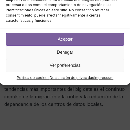
procesar datos como el comportamiento de navegación o las
pondría en peligro su capacidad para retener a los
identificaciones únicas en este sitio. No consentir o retirar el
clientes.
consentimiento, puede afectar negativamente a ciertas
características y funciones.
Aceptar
Más adopción de la nube
Denegar
Pasarse a la nube
puede beneficiar enormemente a
Ver preferencias
las organizaciones porque les permite
reducir costes.
Aumenta la eficiencia y confía en servicios externos
Política de cookies
Declaración de privacidad
Impressum
para
resolver problemas de seguridad
. Una de las
tendencias más importantes del big data es el continuo
impulso de la migración a la nube y la reducción de la
dependencia de los centros de datos locales.