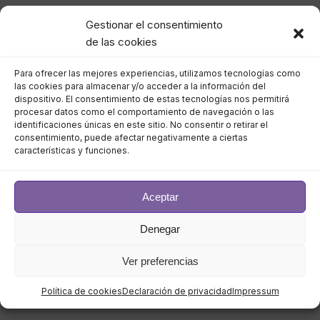
Gestionar el consentimiento
septiembre 2023
de las cookies
agosto 2023
Para ofrecer las mejores experiencias, utilizamos tecnologías como
las cookies para almacenar y/o acceder a la información del
julio 2023
dispositivo. El consentimiento de estas tecnologías nos permitirá
procesar datos como el comportamiento de navegación o las
identificaciones únicas en este sitio. No consentir o retirar el
junio 2023
consentimiento, puede afectar negativamente a ciertas
características y funciones.
mayo 2023
Aceptar
abril 2023
Denegar
marzo 2023
Ver preferencias
febrero 2023
Política de cookies
Declaración de privacidad
Impressum
enero 2023