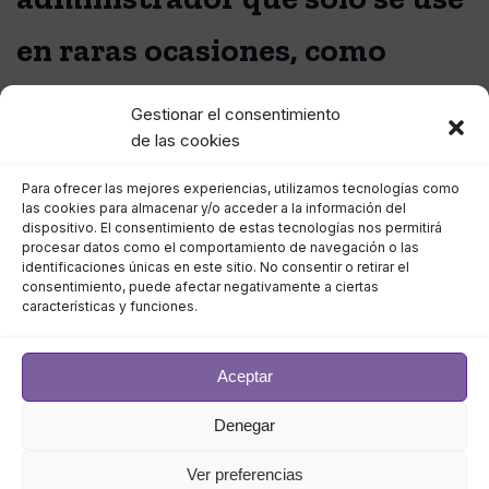
en raras ocasiones, como
actualizar el firmware?
Gestionar el consentimiento
de las cookies
Saks:
Realmente depende del VMS. Desde una
Para ofrecer las mejores experiencias, utilizamos tecnologías como
perspectiva de seguridad cibernética, existe lo que se
las cookies para almacenar y/o acceder a la información del
llama el principio del privilegio mínimo requerido. Eso
dispositivo. El consentimiento de estas tecnologías nos permitirá
procesar datos como el comportamiento de navegación o las
significa dar a cada usuario del sistema, y ​​un usuario
identificaciones únicas en este sitio. No consentir o retirar el
podría ser su VMS, el nivel mínimo de permiso que
consentimiento, puede afectar negativamente a ciertas
características y funciones.
necesitan para sus trabajos. Por ejemplo, si alguien
quiere transmitir un vídeo, no necesita permiso de
nivel de administrador para hacerlo. El concepto
Aceptar
detrás de esto es que si su servidor VMS es atacado,
no obtendrán mis credenciales de administrador
Denegar
porque no estoy enviando mis credenciales de
Ver preferencias
administrador. Sin embargo, algunos sistemas VMS