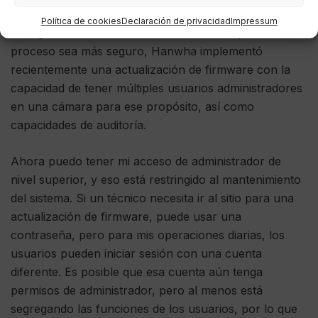
requieren credenciales de administrador si envían
Política de cookies
Declaración de privacidad
Impressum
configuraciones a la cámara. Para hacer que este
proceso sea más seguro, Hanwha implementó
recientemente una actualización de firmware con la
capacidad de tener múltiples usuarios administradores
en una cámara para ese propósito, así como
capacidades de auditoría.
Ahora puedo tener mi acceso de administrador de
nivel superior, y eso está restringido al mantenimiento
del sistema. Si un técnico necesita ir al sitio para una
actualización de firmware, puede usar una
contraseña, pero para mis operaciones diarias, los
usuarios pueden iniciar sesión con una cuenta
diferente. Es posible que esa cuenta aún tenga
permisos de administrador, pero al menos está
segregando las funciones de los usuarios, por lo que