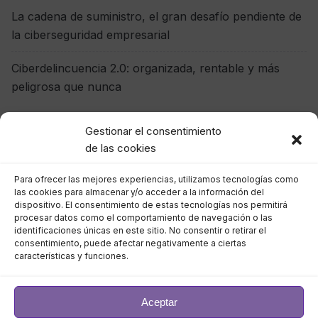
La cadena de suministro, el gran desafío pendiente de
la ciberseguridad empresarial
Ciberdelincuencia 2.0: organizada, rentable y más
peligrosa que nunca
Gestionar el consentimiento
Comentarios recientes
de las cookies
pneumonia clinical context
en
VeriFactu: qué debes
Para ofrecer las mejores experiencias, utilizamos tecnologías como
las cookies para almacenar y/o acceder a la información del
hacer hoy para evitar sanciones mañana
dispositivo. El consentimiento de estas tecnologías nos permitirá
procesar datos como el comportamiento de navegación o las
penicillin allergy treatment
en
La nueva amenaza
identificaciones únicas en este sitio. No consentir o retirar el
consentimiento, puede afectar negativamente a ciertas
silenciosa: virus impulsados por IA que mutan en
características y funciones.
tiempo real
otitis media viral infection
en
VeriFactu: qué debes
Aceptar