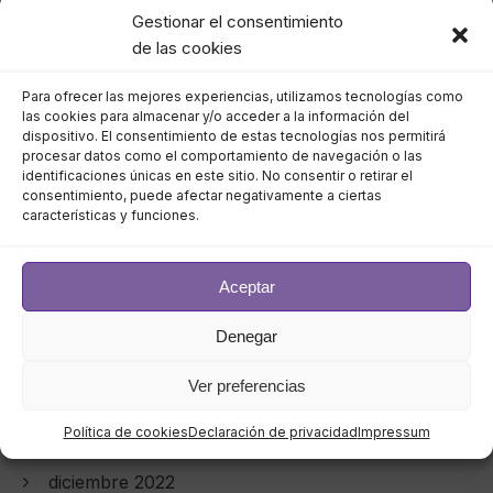
septiembre 2023
Gestionar el consentimiento
de las cookies
agosto 2023
Para ofrecer las mejores experiencias, utilizamos tecnologías como
julio 2023
las cookies para almacenar y/o acceder a la información del
dispositivo. El consentimiento de estas tecnologías nos permitirá
procesar datos como el comportamiento de navegación o las
junio 2023
identificaciones únicas en este sitio. No consentir o retirar el
consentimiento, puede afectar negativamente a ciertas
características y funciones.
mayo 2023
abril 2023
Aceptar
marzo 2023
Denegar
febrero 2023
Ver preferencias
enero 2023
Política de cookies
Declaración de privacidad
Impressum
diciembre 2022