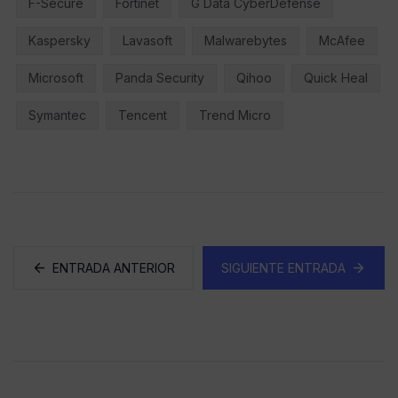
F-Secure
Fortinet
G Data CyberDefense
Kaspersky
Lavasoft
Malwarebytes
McAfee
Microsoft
Panda Security
Qihoo
Quick Heal
Symantec
Tencent
Trend Micro
ENTRADA ANTERIOR
SIGUIENTE ENTRADA