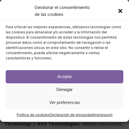
mercado
Gestionar el consentimiento
de las cookies
El antivirus en la nube o antivirus basado en la nube
Para ofrecer las mejores experiencias, utilizamos tecnologías como
las cookies para almacenar y/o acceder a la información del
es una solución que descarga el trabajo a un servidor
dispositivo. El consentimiento de estas tecnologías nos permitirá
basado en la nube en lugar de atascar el ordenador
procesar datos como el comportamiento de navegación o las
identificaciones únicas en este sitio. No consentir o retirar el
con una suite antivirus. Los antivirus en la nube
consentimiento, puede afectar negativamente a ciertas
protegen los ordenadores, los portátiles y los
características y funciones.
dispositivos móviles mediante la detección basada en el
comportamiento y la actualización del software de
Aceptar
malware capaz de transferir datos.
Denegar
Por ejemplo, según el informe de Tracxn Technologies
Limited, una empresa de software con sede en la India,
Ver preferencias
en 2021, las principales empresas, como
Política de cookies
Declaración de privacidad
Impressum
Malwarebytes
,
Avast
,
Panda Security
, Qihoo
360
Technology
y
AVG Technologies
, utilizan soluciones