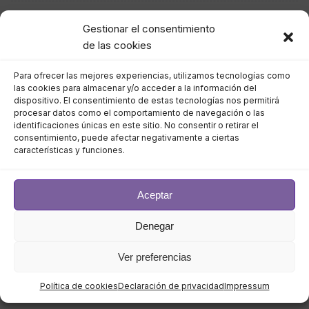
julio 2024
Gestionar el consentimiento
de las cookies
junio 2024
Para ofrecer las mejores experiencias, utilizamos tecnologías como
mayo 2024
las cookies para almacenar y/o acceder a la información del
dispositivo. El consentimiento de estas tecnologías nos permitirá
procesar datos como el comportamiento de navegación o las
abril 2024
identificaciones únicas en este sitio. No consentir o retirar el
consentimiento, puede afectar negativamente a ciertas
marzo 2024
características y funciones.
febrero 2024
Aceptar
enero 2024
Denegar
diciembre 2023
Ver preferencias
noviembre 2023
Política de cookies
Declaración de privacidad
Impressum