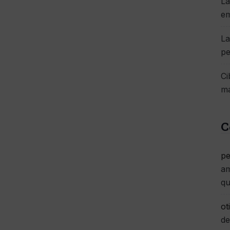
La
e
La
pe
Ci
má
C
pe
am
qu
ot
de