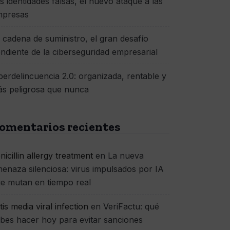
s identidades falsas, el nuevo ataque a las
mpresas
 cadena de suministro, el gran desafío
ndiente de la ciberseguridad empresarial
berdelincuencia 2.0: organizada, rentable y
s peligrosa que nunca
omentarios recientes
nicillin allergy treatment
en
La nueva
enaza silenciosa: virus impulsados por IA
e mutan en tiempo real
itis media viral infection
en
VeriFactu: qué
bes hacer hoy para evitar sanciones