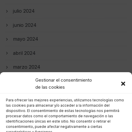
julio 2024
junio 2024
mayo 2024
abril 2024
marzo 2024
Gestionar el consentimiento
febrero 2024
de las cookies
enero 2024
Para ofrecer las mejores experiencias, utilizamos tecnologías como
las cookies para almacenar y/o acceder a la información del
diciembre 2023
dispositivo. El consentimiento de estas tecnologías nos permitirá
procesar datos como el comportamiento de navegación o las
identificaciones únicas en este sitio. No consentir o retirar el
noviembre 2023
consentimiento, puede afectar negativamente a ciertas
características y funciones.