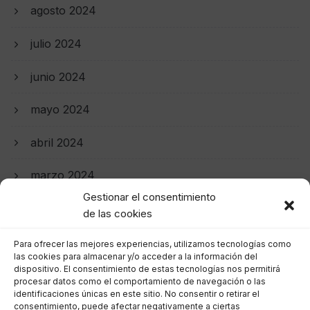
agosto 2024
julio 2024
junio 2024
mayo 2024
abril 2024
marzo 2024
Gestionar el consentimiento
febrero 2024
de las cookies
enero 2024
Para ofrecer las mejores experiencias, utilizamos tecnologías como
las cookies para almacenar y/o acceder a la información del
dispositivo. El consentimiento de estas tecnologías nos permitirá
diciembre 2023
procesar datos como el comportamiento de navegación o las
identificaciones únicas en este sitio. No consentir o retirar el
noviembre 2023
consentimiento, puede afectar negativamente a ciertas