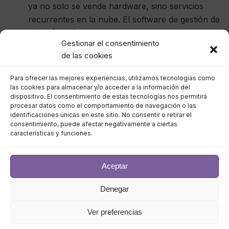
ya no solo se vende hardware, sino servicios
recurrentes en la nube. El software de gestión de
vídeo (VMS) basado en cloud crece
Gestionar el consentimiento
exponencialmente, especialmente en Estados
de las cookies
Unidos y Canadá.
Para ofrecer las mejores experiencias, utilizamos tecnologías como
3.- Demanda de soluciones
las cookies para almacenar y/o acceder a la información del
dispositivo. El consentimiento de estas tecnologías nos permitirá
inteligentes
procesar datos como el comportamiento de navegación o las
identificaciones únicas en este sitio. No consentir o retirar el
consentimiento, puede afectar negativamente a ciertas
La incorporación de analítica avanzada y
características y funciones.
capacidades de inteligencia artificial está
convirtiendo la
videovigilancia
en una
Aceptar
herramienta más proactiva, capaz de detectar
comportamientos sospechosos, reconocer
Denegar
matrículas o incluso anticipar incidentes.
Ver preferencias
Tendencias tecnológicas que