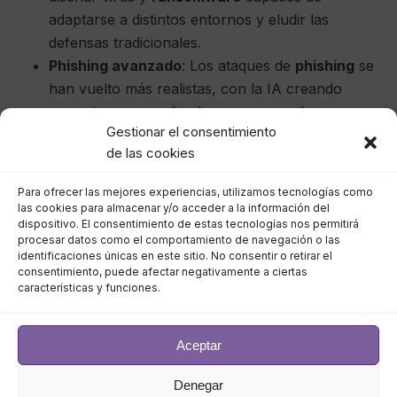
adaptarse a distintos entornos y eludir las
defensas tradicionales.
Phishing avanzado
: Los ataques de
phishing
se
han vuelto más realistas, con la IA creando
mensajes personalizados a gran escala y
Gestionar el consentimiento
basados ​​en análisis de comportamiento.
de las cookies
Impacto de la IA en las
Para ofrecer las mejores experiencias, utilizamos tecnologías como
las cookies para almacenar y/o acceder a la información del
defensas cibernéticas
dispositivo. El consentimiento de estas tecnologías nos permitirá
procesar datos como el comportamiento de navegación o las
identificaciones únicas en este sitio. No consentir o retirar el
consentimiento, puede afectar negativamente a ciertas
Pero no sólo los atacantes se han beneficiado de la
características y funciones.
IA. Las organizaciones están utilizando esta tecnología
para mejorar su seguridad.
Aceptar
Detección proactiva de amenazas: Algoritmos de
Denegar
IA pueden analizar grandes volúmenes de datos