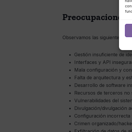
nave
cons
fun
Preocupaciones d
Observamos las siguientes pre
Gestión insuficiente de id
Interfaces y API inseguras
Mala configuración y con
Falta de arquitectura y es
Desarrollo de software i
Recursos de terceros no
Vulnerabilidades del sist
Divulgación/divulgación a
Configuración incorrecta 
Crimen organizado/hack
Exfiltración de datos de 