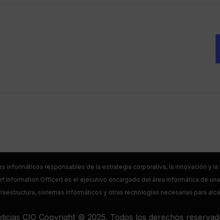
es informáticos responsables de la estrategia corporativa, la innovación y l
f Information Officer) es el ejecutivo encargado del área informática de una 
raestructura, sistemas informáticos y otras tecnologías necesarias para alc
ticias CIO Copyright © 2025. Todos los derechos reservad