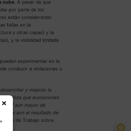
a nube
. A pesar de que
ube por parte de los
res están considerando
s fallas en la
ctura y otras capas) y la
), y la visibilidad limitada
s pueden experimentar en la
uede conducir a violaciones o
esarrollar y mejorar la
 A medida que evolucionan
cesidad aún mayor de
ógica y son el resultado de
p Grupo de Trabajo sobre
de