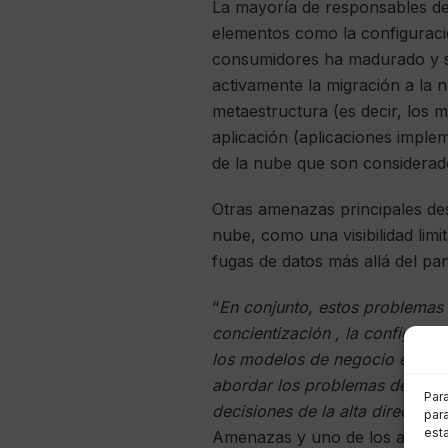
La mayoría de responsables de
elementos como la configuració
consumidores ha madurado y s
activamente la migración a la n
metaestructura (es decir, los 
aplicación (aplicaciones impleme
de la nube que son considerad
Otras amenazas principales des
nube, como una visibilidad limi
fugas de datos más allá del pa
“
En conjunto, estos problemas
concientización , la configurac
los modelos de negocio en la n
abordar los problemas de
segu
Par
decisiones de la alta dirección
para
est
Amenazas y uno de los autores 