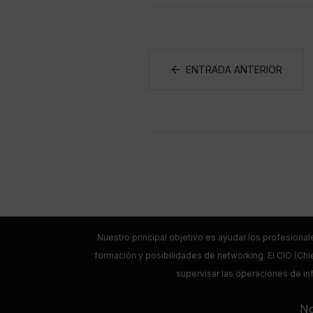
ENTRADA ANTERIOR
Nuestro principal objetivo es ayudar los profesional
formación y posibilidades de networking. El CIO (Chie
supervisar las operaciones de inf
No