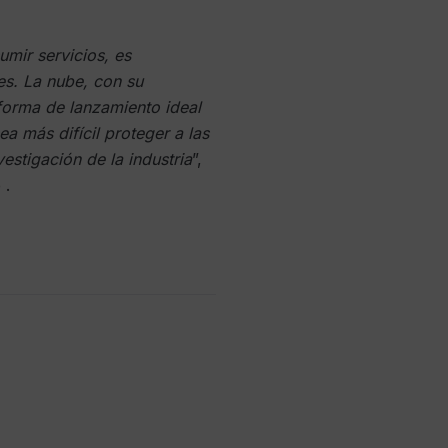
umir servicios, es
es. La nube, con su
forma de lanzamiento ideal
a más difícil proteger a las
estigación de la industria
”,
 .