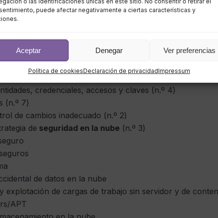
gación o las identificaciones únicas en este sitio. No consentir o retirar el
entimiento, puede afectar negativamente a ciertas características y
ciones.
e seguridad en la nube clasificad
Aceptar
Denegar
Ver preferencias
ocupaciones en orden de importancia):
Política de cookies
Declaración de privacidad
Impressum
entidades, credenciales, accesos y claves (n.º 4)
 (n.º 7)
trol de cambios inadecuado (n.º 2)
trategia de
seguridad en la nube
(n.º 3)
nseguro
 seguros
ema
ccidental de datos en la nube
y explotación de cargas de trabajo sin servidor y de conte
ers/APT
almacenamiento en la nube