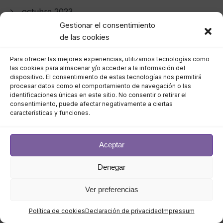
octubre 2023
Gestionar el consentimiento
septiembre 2023
de las cookies
agosto 2023
Para ofrecer las mejores experiencias, utilizamos tecnologías como
las cookies para almacenar y/o acceder a la información del
dispositivo. El consentimiento de estas tecnologías nos permitirá
julio 2023
procesar datos como el comportamiento de navegación o las
identificaciones únicas en este sitio. No consentir o retirar el
consentimiento, puede afectar negativamente a ciertas
junio 2023
características y funciones.
mayo 2023
Aceptar
abril 2023
Denegar
marzo 2023
Ver preferencias
febrero 2023
Política de cookies
Declaración de privacidad
Impressum