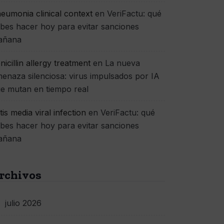
eumonia clinical context
en
VeriFactu: qué
bes hacer hoy para evitar sanciones
añana
nicillin allergy treatment
en
La nueva
enaza silenciosa: virus impulsados por IA
e mutan en tiempo real
itis media viral infection
en
VeriFactu: qué
bes hacer hoy para evitar sanciones
añana
rchivos
julio 2026