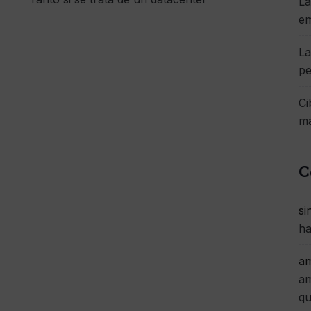
La
e
La
pe
Ci
má
C
si
ha
am
am
qu