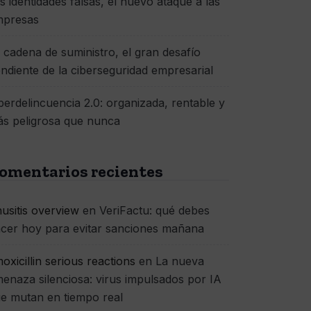
s identidades falsas, el nuevo ataque a las
mpresas
 cadena de suministro, el gran desafío
ndiente de la ciberseguridad empresarial
berdelincuencia 2.0: organizada, rentable y
s peligrosa que nunca
omentarios recientes
nusitis overview
en
VeriFactu: qué debes
cer hoy para evitar sanciones mañana
oxicillin serious reactions
en
La nueva
enaza silenciosa: virus impulsados por IA
e mutan en tiempo real