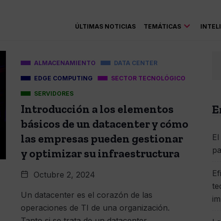
ÚLTIMAS NOTICIAS
TEMÁTICAS
INTEL
ALMACENAMIENTO
DATA CENTER
EDGE COMPUTING
SECTOR TECNOLÓGICO
SERVIDORES
Introducción a los elementos
E
básicos de un datacenter y cómo
las empresas pueden gestionar
El
pa
y optimizar su infraestructura
Ef
Octubre 2, 2024
te
Un datacenter es el corazón de las
im
operaciones de TI de una organización.
Tanto si se trata de un datacenter