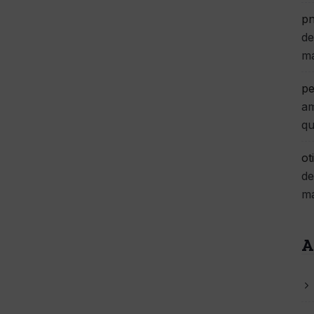
pn
de
m
pe
am
qu
ot
de
m
A