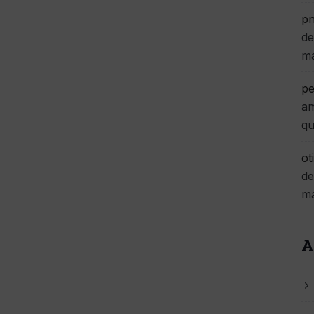
pn
de
m
pe
am
qu
ot
de
m
A