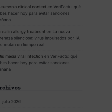
eumonia clinical context
en
VeriFactu: qué
bes hacer hoy para evitar sanciones
añana
nicillin allergy treatment
en
La nueva
enaza silenciosa: virus impulsados por IA
e mutan en tiempo real
itis media viral infection
en
VeriFactu: qué
bes hacer hoy para evitar sanciones
añana
rchivos
julio 2026