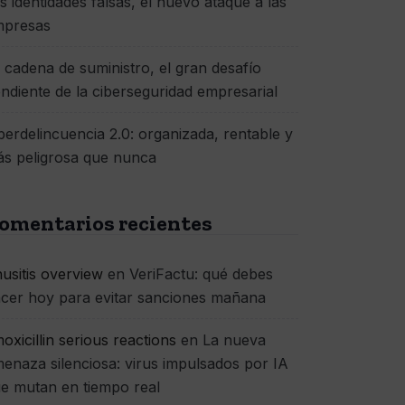
s identidades falsas, el nuevo ataque a las
mpresas
 cadena de suministro, el gran desafío
ndiente de la ciberseguridad empresarial
berdelincuencia 2.0: organizada, rentable y
s peligrosa que nunca
omentarios recientes
nusitis overview
en
VeriFactu: qué debes
cer hoy para evitar sanciones mañana
oxicillin serious reactions
en
La nueva
enaza silenciosa: virus impulsados por IA
e mutan en tiempo real