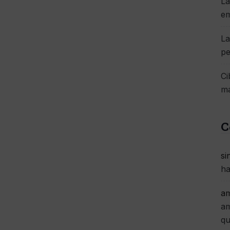
La
e
La
pe
Ci
má
C
si
ha
am
am
qu