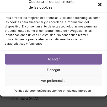
Gestionar el consentimiento
agosto 2023
de las cookies
Para ofrecer las mejores experiencias, utilizamos tecnologías como
julio 2023
las cookies para almacenar y/o acceder a la información del
dispositivo. El consentimiento de estas tecnologías nos permitirá
junio 2023
procesar datos como el comportamiento de navegación o las
identificaciones únicas en este sitio. No consentir o retirar el
consentimiento, puede afectar negativamente a ciertas
mayo 2023
características y funciones.
abril 2023
Aceptar
marzo 2023
Denegar
febrero 2023
Ver preferencias
enero 2023
Política de cookies
Declaración de privacidad
Impressum
diciembre 2022