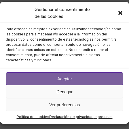
Gestionar el consentimiento
septiembre 2023
de las cookies
agosto 2023
Para ofrecer las mejores experiencias, utilizamos tecnologías como
las cookies para almacenar y/o acceder a la información del
julio 2023
dispositivo. El consentimiento de estas tecnologías nos permitirá
procesar datos como el comportamiento de navegación o las
identificaciones únicas en este sitio. No consentir o retirar el
junio 2023
consentimiento, puede afectar negativamente a ciertas
características y funciones.
mayo 2023
abril 2023
Aceptar
Denegar
marzo 2023
Ver preferencias
febrero 2023
Política de cookies
Declaración de privacidad
Impressum
enero 2023