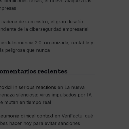
s identidades falsas, el nuevo ataque a las
mpresas
 cadena de suministro, el gran desafío
ndiente de la ciberseguridad empresarial
berdelincuencia 2.0: organizada, rentable y
s peligrosa que nunca
omentarios recientes
oxicillin serious reactions
en
La nueva
enaza silenciosa: virus impulsados por IA
e mutan en tiempo real
eumonia clinical context
en
VeriFactu: qué
bes hacer hoy para evitar sanciones