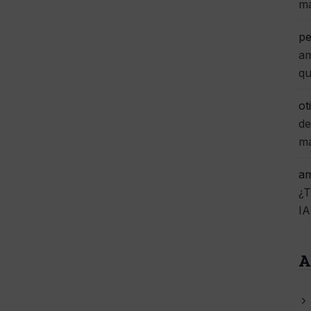
m
pe
am
qu
ot
de
m
am
¿T
IA
A