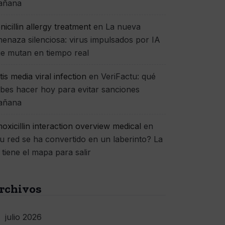
añana
nicillin allergy treatment
en
La nueva
enaza silenciosa: virus impulsados por IA
e mutan en tiempo real
itis media viral infection
en
VeriFactu: qué
bes hacer hoy para evitar sanciones
añana
oxicillin interaction overview medical
en
u red se ha convertido en un laberinto? La
 tiene el mapa para salir
rchivos
julio 2026