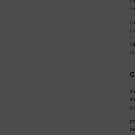
La
e
La
pe
Ci
má
C
am
am
qu
pn
de