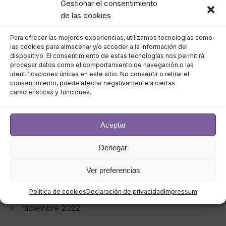
Gestionar el consentimiento
agosto 2023
de las cookies
Para ofrecer las mejores experiencias, utilizamos tecnologías como
julio 2023
las cookies para almacenar y/o acceder a la información del
dispositivo. El consentimiento de estas tecnologías nos permitirá
junio 2023
procesar datos como el comportamiento de navegación o las
identificaciones únicas en este sitio. No consentir o retirar el
consentimiento, puede afectar negativamente a ciertas
mayo 2023
características y funciones.
abril 2023
Aceptar
marzo 2023
Denegar
febrero 2023
Ver preferencias
enero 2023
Política de cookies
Declaración de privacidad
Impressum
diciembre 2022