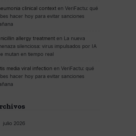
eumonia clinical context
en
VeriFactu: qué
bes hacer hoy para evitar sanciones
añana
nicillin allergy treatment
en
La nueva
enaza silenciosa: virus impulsados por IA
e mutan en tiempo real
itis media viral infection
en
VeriFactu: qué
bes hacer hoy para evitar sanciones
añana
rchivos
julio 2026