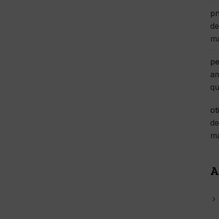
pn
de
m
pe
am
qu
ot
de
m
A