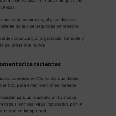
s identidades falsas, el nuevo ataque a las
mpresas
 cadena de suministro, el gran desafío
ndiente de la ciberseguridad empresarial
berdelincuencia 2.0: organizada, rentable y
s peligrosa que nunca
omentarios recientes
nusitis overview
en
VeriFactu: qué debes
cer hoy para evitar sanciones mañana
oxicillin serious reactions
en
La nueva
enaza silenciosa: virus impulsados por IA
e mutan en tiempo real