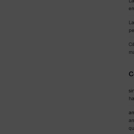
La
e
La
pe
Ci
má
C
si
ha
am
am
qu