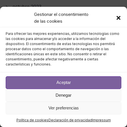
octubre 2023
Gestionar el consentimiento
septiembre 2023
de las cookies
agosto 2023
Para ofrecer las mejores experiencias, utilizamos tecnologías como
las cookies para almacenar y/o acceder a la información del
dispositivo. El consentimiento de estas tecnologías nos permitirá
julio 2023
procesar datos como el comportamiento de navegación o las
identificaciones únicas en este sitio. No consentir o retirar el
consentimiento, puede afectar negativamente a ciertas
junio 2023
características y funciones.
mayo 2023
Aceptar
abril 2023
Denegar
marzo 2023
Ver preferencias
febrero 2023
Política de cookies
Declaración de privacidad
Impressum