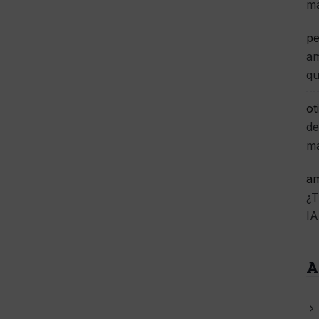
m
pe
am
qu
ot
de
m
am
¿T
IA
A