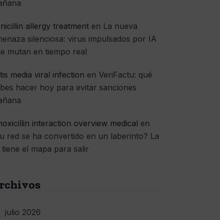
añana
nicillin allergy treatment
en
La nueva
enaza silenciosa: virus impulsados por IA
e mutan en tiempo real
itis media viral infection
en
VeriFactu: qué
bes hacer hoy para evitar sanciones
añana
oxicillin interaction overview medical
en
u red se ha convertido en un laberinto? La
 tiene el mapa para salir
rchivos
julio 2026