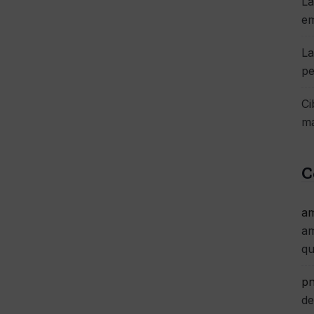
La
e
La
pe
Ci
má
C
am
am
qu
pn
de