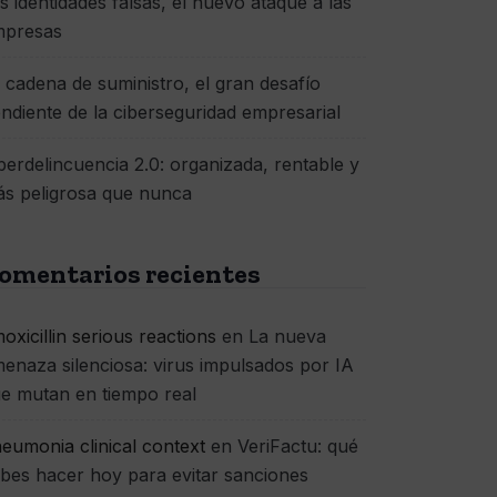
s identidades falsas, el nuevo ataque a las
mpresas
 cadena de suministro, el gran desafío
ndiente de la ciberseguridad empresarial
berdelincuencia 2.0: organizada, rentable y
s peligrosa que nunca
omentarios recientes
oxicillin serious reactions
en
La nueva
enaza silenciosa: virus impulsados por IA
e mutan en tiempo real
eumonia clinical context
en
VeriFactu: qué
bes hacer hoy para evitar sanciones