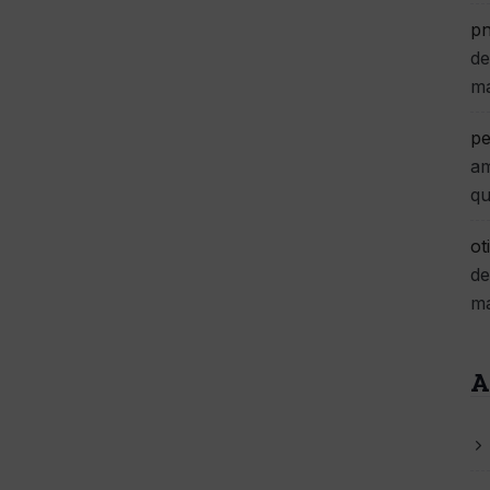
pn
de
m
pe
am
qu
ot
de
m
A