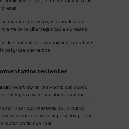
s identidades falsas, el nuevo ataque a las
mpresas
 cadena de suministro, el gran desafío
ndiente de la ciberseguridad empresarial
berdelincuencia 2.0: organizada, rentable y
s peligrosa que nunca
omentarios recientes
nusitis overview
en
VeriFactu: qué debes
cer hoy para evitar sanciones mañana
oxicillin serious reactions
en
La nueva
enaza silenciosa: virus impulsados por IA
e mutan en tiempo real