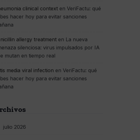
eumonia clinical context
en
VeriFactu: qué
bes hacer hoy para evitar sanciones
añana
nicillin allergy treatment
en
La nueva
enaza silenciosa: virus impulsados por IA
e mutan en tiempo real
itis media viral infection
en
VeriFactu: qué
bes hacer hoy para evitar sanciones
añana
rchivos
julio 2026