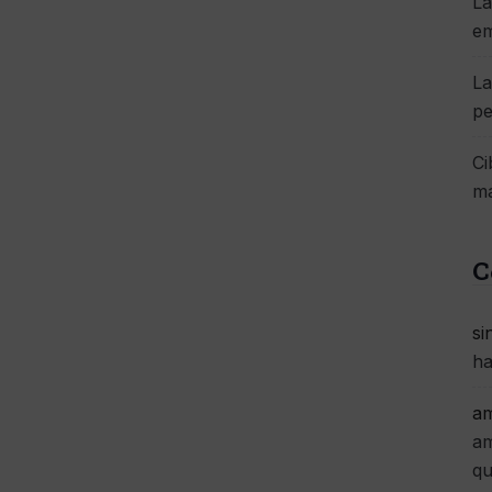
La
e
La
pe
Ci
má
C
si
ha
am
am
qu