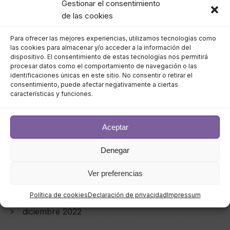
Gestionar el consentimiento
agosto 2023
de las cookies
Para ofrecer las mejores experiencias, utilizamos tecnologías como
julio 2023
las cookies para almacenar y/o acceder a la información del
dispositivo. El consentimiento de estas tecnologías nos permitirá
junio 2023
procesar datos como el comportamiento de navegación o las
identificaciones únicas en este sitio. No consentir o retirar el
consentimiento, puede afectar negativamente a ciertas
mayo 2023
características y funciones.
abril 2023
Aceptar
marzo 2023
Denegar
febrero 2023
Ver preferencias
enero 2023
Política de cookies
Declaración de privacidad
Impressum
diciembre 2022