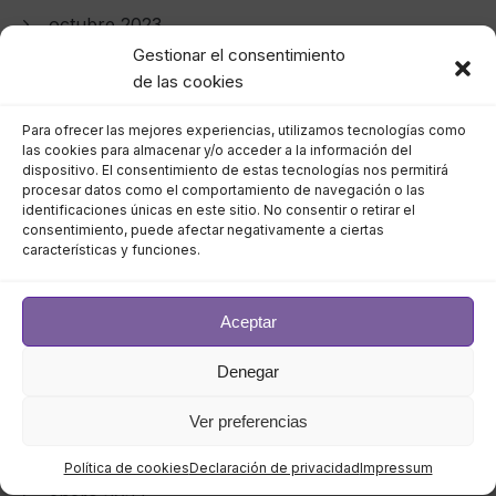
octubre 2023
Gestionar el consentimiento
septiembre 2023
de las cookies
agosto 2023
Para ofrecer las mejores experiencias, utilizamos tecnologías como
las cookies para almacenar y/o acceder a la información del
dispositivo. El consentimiento de estas tecnologías nos permitirá
julio 2023
procesar datos como el comportamiento de navegación o las
identificaciones únicas en este sitio. No consentir o retirar el
consentimiento, puede afectar negativamente a ciertas
junio 2023
características y funciones.
mayo 2023
Aceptar
abril 2023
Denegar
marzo 2023
Ver preferencias
febrero 2023
Política de cookies
Declaración de privacidad
Impressum