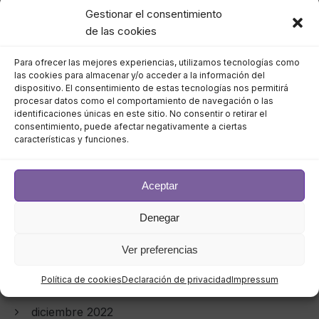
septiembre 2023
Gestionar el consentimiento
de las cookies
agosto 2023
Para ofrecer las mejores experiencias, utilizamos tecnologías como
julio 2023
las cookies para almacenar y/o acceder a la información del
dispositivo. El consentimiento de estas tecnologías nos permitirá
procesar datos como el comportamiento de navegación o las
junio 2023
identificaciones únicas en este sitio. No consentir o retirar el
consentimiento, puede afectar negativamente a ciertas
características y funciones.
mayo 2023
abril 2023
Aceptar
marzo 2023
Denegar
febrero 2023
Ver preferencias
enero 2023
Política de cookies
Declaración de privacidad
Impressum
diciembre 2022