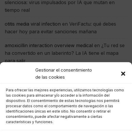
silenciosa: virus impulsados por IA que mutan en
tiempo real
otitis media viral infection
en
VeriFactu: qué debes
hacer hoy para evitar sanciones mañana
amoxicillin interaction overview medical
en
¿Tu red se
ha convertido en un laberinto? La IA tiene el mapa
para salir
Gestionar el consentimiento
acute bronchitis
en
La nueva amenaza silenciosa:
de las cookies
virus impulsados por IA que mutan en tiempo real
Para ofrecer las mejores experiencias, utilizamos tecnologías como
las cookies para almacenar y/o acceder a la información del
dispositivo. El consentimiento de estas tecnologías nos permitirá
Archivos
procesar datos como el comportamiento de navegación o las
identificaciones únicas en este sitio. No consentir o retirar el
consentimiento, puede afectar negativamente a ciertas
julio 2026
características y funciones.