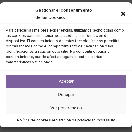
Gestionar el consentimiento
septiembre 2023
de las cookies
agosto 2023
Para ofrecer las mejores experiencias, utilizamos tecnologías como
las cookies para almacenar y/o acceder a la información del
julio 2023
dispositivo. El consentimiento de estas tecnologías nos permitirá
procesar datos como el comportamiento de navegación o las
identificaciones únicas en este sitio. No consentir o retirar el
junio 2023
consentimiento, puede afectar negativamente a ciertas
características y funciones.
mayo 2023
Aceptar
abril 2023
Denegar
marzo 2023
Ver preferencias
febrero 2023
Política de cookies
Declaración de privacidad
Impressum
enero 2023