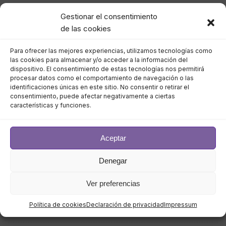
Gestionar el consentimiento
septiembre 2023
de las cookies
agosto 2023
Para ofrecer las mejores experiencias, utilizamos tecnologías como
las cookies para almacenar y/o acceder a la información del
julio 2023
dispositivo. El consentimiento de estas tecnologías nos permitirá
procesar datos como el comportamiento de navegación o las
identificaciones únicas en este sitio. No consentir o retirar el
junio 2023
consentimiento, puede afectar negativamente a ciertas
características y funciones.
mayo 2023
abril 2023
Aceptar
Denegar
marzo 2023
Ver preferencias
febrero 2023
Política de cookies
Declaración de privacidad
Impressum
enero 2023