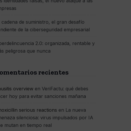
s identidades falsas, el nuevo ataque a las
mpresas
 cadena de suministro, el gran desafío
ndiente de la ciberseguridad empresarial
berdelincuencia 2.0: organizada, rentable y
s peligrosa que nunca
omentarios recientes
nusitis overview
en
VeriFactu: qué debes
cer hoy para evitar sanciones mañana
oxicillin serious reactions
en
La nueva
enaza silenciosa: virus impulsados por IA
e mutan en tiempo real