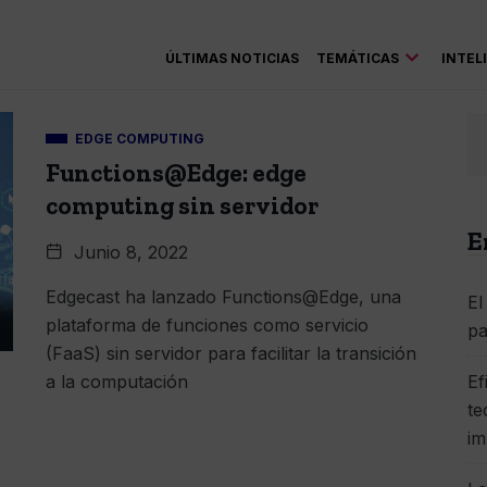
ÚLTIMAS NOTICIAS
TEMÁTICAS
INTEL
EDGE COMPUTING
Functions@Edge: edge
computing sin servidor
E
Junio 8, 2022
Edgecast ha lanzado Functions@Edge, una
El
plataforma de funciones como servicio
pa
(FaaS) sin servidor para facilitar la transición
a la computación
Ef
te
im