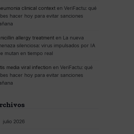
eumonia clinical context
en
VeriFactu: qué
bes hacer hoy para evitar sanciones
añana
nicillin allergy treatment
en
La nueva
enaza silenciosa: virus impulsados por IA
e mutan en tiempo real
itis media viral infection
en
VeriFactu: qué
bes hacer hoy para evitar sanciones
añana
rchivos
julio 2026