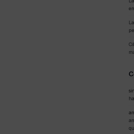
La
e
La
pe
Ci
má
C
si
ha
am
am
qu