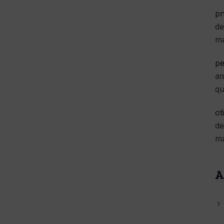
pn
de
m
pe
am
qu
ot
de
m
A