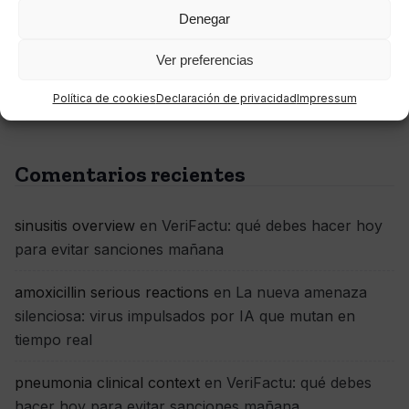
La cadena de suministro, el gran desafío pendiente de
Denegar
la ciberseguridad empresarial
Ver preferencias
Ciberdelincuencia 2.0: organizada, rentable y más
Política de cookies
Declaración de privacidad
Impressum
peligrosa que nunca
Comentarios recientes
sinusitis overview
en
VeriFactu: qué debes hacer hoy
para evitar sanciones mañana
amoxicillin serious reactions
en
La nueva amenaza
silenciosa: virus impulsados por IA que mutan en
tiempo real
pneumonia clinical context
en
VeriFactu: qué debes
hacer hoy para evitar sanciones mañana