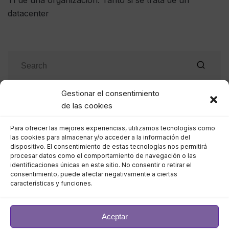
TI de una organización. Tanto si se trata de un
datacenter
Gestionar el consentimiento
de las cookies
Entradas recientes
Para ofrecer las mejores experiencias, utilizamos tecnologías como
las cookies para almacenar y/o acceder a la información del
El phishing sigue siendo la entrada favorita para los
dispositivo. El consentimiento de estas tecnologías nos permitirá
ciberdelincuentes
procesar datos como el comportamiento de navegación o las
identificaciones únicas en este sitio. No consentir o retirar el
consentimiento, puede afectar negativamente a ciertas
Eficiencia energética en el data center: tecnologías de
características y funciones.
refrigeración avanzadas y su impacto en los costes
Las identidades falsas, el nuevo ataque a las empresas
Aceptar