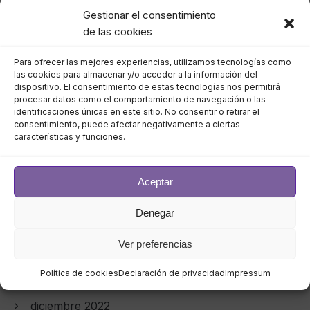
septiembre 2023
Gestionar el consentimiento
de las cookies
agosto 2023
Para ofrecer las mejores experiencias, utilizamos tecnologías como
julio 2023
las cookies para almacenar y/o acceder a la información del
dispositivo. El consentimiento de estas tecnologías nos permitirá
procesar datos como el comportamiento de navegación o las
junio 2023
identificaciones únicas en este sitio. No consentir o retirar el
consentimiento, puede afectar negativamente a ciertas
características y funciones.
mayo 2023
abril 2023
Aceptar
marzo 2023
Denegar
febrero 2023
Ver preferencias
enero 2023
Política de cookies
Declaración de privacidad
Impressum
diciembre 2022