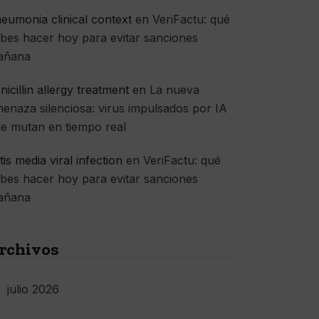
eumonia clinical context
en
VeriFactu: qué
bes hacer hoy para evitar sanciones
añana
nicillin allergy treatment
en
La nueva
enaza silenciosa: virus impulsados por IA
e mutan en tiempo real
itis media viral infection
en
VeriFactu: qué
bes hacer hoy para evitar sanciones
añana
rchivos
julio 2026