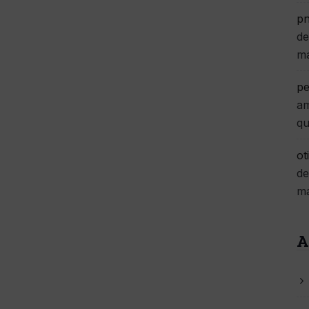
pn
de
m
pe
am
qu
ot
de
m
A