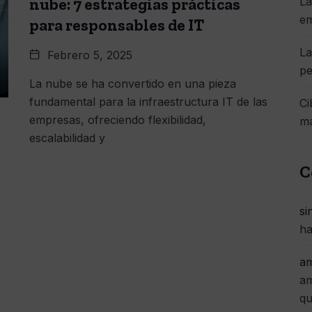
nube: 7 estrategias prácticas
La
e
para responsables de IT
La
Febrero 5, 2025
pe
La nube se ha convertido en una pieza
fundamental para la infraestructura IT de las
Ci
empresas, ofreciendo flexibilidad,
má
escalabilidad y
C
si
ha
am
am
qu