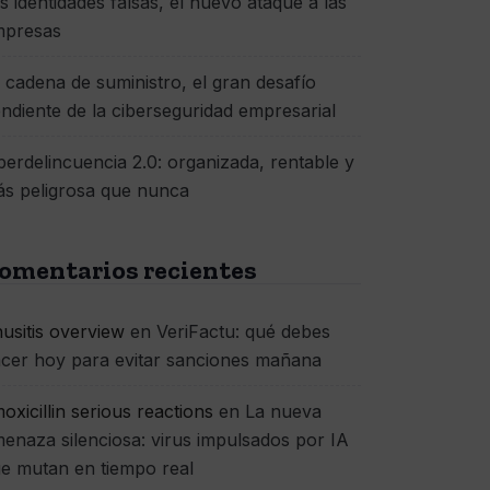
s identidades falsas, el nuevo ataque a las
mpresas
 cadena de suministro, el gran desafío
ndiente de la ciberseguridad empresarial
berdelincuencia 2.0: organizada, rentable y
s peligrosa que nunca
omentarios recientes
nusitis overview
en
VeriFactu: qué debes
cer hoy para evitar sanciones mañana
oxicillin serious reactions
en
La nueva
enaza silenciosa: virus impulsados por IA
e mutan en tiempo real