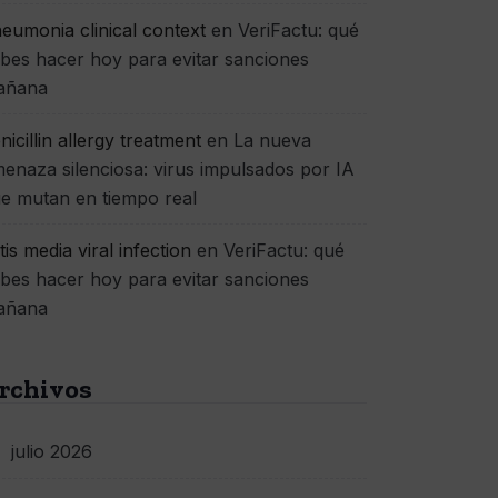
eumonia clinical context
en
VeriFactu: qué
bes hacer hoy para evitar sanciones
añana
nicillin allergy treatment
en
La nueva
enaza silenciosa: virus impulsados por IA
e mutan en tiempo real
itis media viral infection
en
VeriFactu: qué
bes hacer hoy para evitar sanciones
añana
rchivos
julio 2026