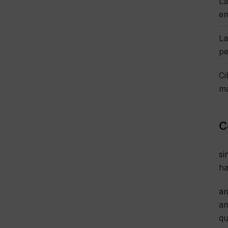
La
e
La
pe
Ci
má
C
si
ha
am
am
qu