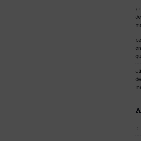
pn
de
m
pe
am
qu
ot
de
m
A