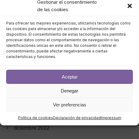
Gestionar el consentimiento
agosto 2023
de las cookies
Para ofrecer las mejores experiencias, utilizamos tecnologías como
julio 2023
las cookies para almacenar y/o acceder a la información del
dispositivo. El consentimiento de estas tecnologías nos permitirá
junio 2023
procesar datos como el comportamiento de navegación o las
identificaciones únicas en este sitio. No consentir o retirar el
consentimiento, puede afectar negativamente a ciertas
mayo 2023
características y funciones.
abril 2023
Aceptar
marzo 2023
Denegar
febrero 2023
Ver preferencias
enero 2023
Política de cookies
Declaración de privacidad
Impressum
diciembre 2022