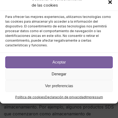
de las cookies
incluye redes definidas por software ( SDN ),
infraestructura definida por software y centros de
Para ofrecer las mejores experiencias, utilizamos tecnologías como
datos definidos por software .
las cookies para almacenar y/o acceder a la información del
dispositivo. El consentimiento de estas tecnologías nos permitirá
procesar datos como el comportamiento de navegación o las
Tipos de productos de
identificaciones únicas en este sitio. No consentir o retirar el
consentimiento, puede afectar negativamente a ciertas
almacenamiento definidos por
características y funciones.
software
Aceptar
El almacenamiento definido por software puede ser
difícil de categorizar debido a la falta de una definición
Denegar
estándar. Algunos productos SDS admiten interfaces
Ver preferencias
de almacenamiento de bloques, archivos y objetos ,
aunque tienden a priorizar una o dos interfaces. Otros
Política de cookies
Declaración de privacidad
Impressum
son accesibles a través de uno o dos protocolos de
almacenamiento. Por ejemplo, algunos productos SDS
que comenzaron como almacenamiento de