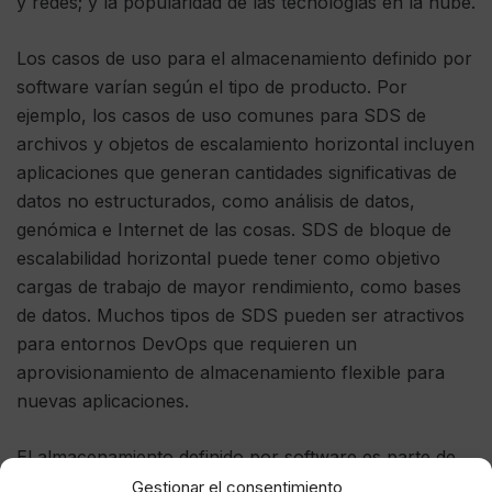
y redes; y la popularidad de las tecnologías en la nube.
Los casos de uso para el almacenamiento definido por
software varían según el tipo de producto. Por
ejemplo, los casos de uso comunes para SDS de
archivos y objetos de escalamiento horizontal incluyen
aplicaciones que generan cantidades significativas de
datos no estructurados, como análisis de datos,
genómica e Internet de las cosas. SDS de bloque de
escalabilidad horizontal puede tener como objetivo
cargas de trabajo de mayor rendimiento, como bases
de datos. Muchos tipos de SDS pueden ser atractivos
para entornos DevOps que requieren un
aprovisionamiento de almacenamiento flexible para
nuevas aplicaciones.
El almacenamiento definido por software es parte de
una tendencia industrial más amplia que también
Gestionar el consentimiento