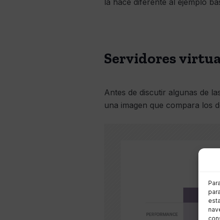
la hace diferente al ejemplo bás
Servidores virtua
Antes de discutir algunas de la
una imagen que compara los d
Par
para
est
nave
cons