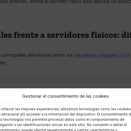
ico anterior, donde el servidor físico solo ejecuta un servic
les frente a servidores físicos: di
s principales diferencias entre los
servidores virtuales y los
os:
Gestionar el consentimiento de las cookies
a ofrecer las mejores experiencias, utilizamos tecnologías como las cookies
 almacenar y/o acceder a la información del dispositivo. El consentimiento 
as tecnologías nos permitirá procesar datos como el comportamiento de
gación o las identificaciones únicas en este sitio. No consentir o retirar el
entimiento, puede afectar negativamente a ciertas características y