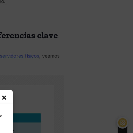
io.
ferencias clave
 servidores físicos
, veamos
de